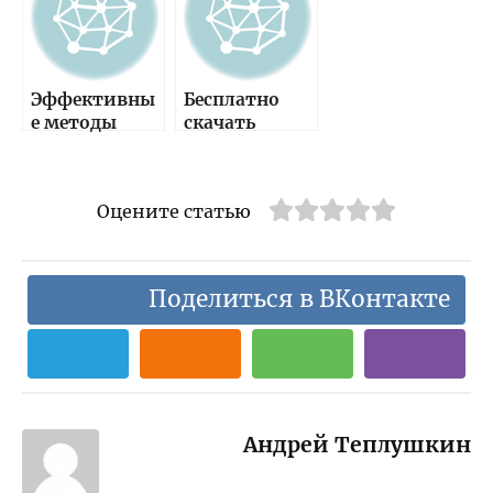
без лишних
принтера —
трудностей
подробные
рекомендаци
и и
Эффективны
Бесплатно
проверенные
е методы
скачать
советы
внедрения
драйвер HP
печати и
Color Laserjet
подписи в
1600 для
Оцените статью
PDF —
Windows 7, 8,
достоверно
10, XP без
проверенные
регистрации
способы для
Поделиться в ВКонтакте
удобства
работы
Андрей Теплушкин