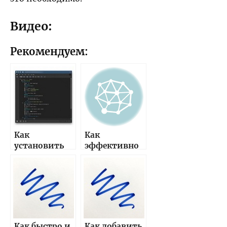
Видео:
Рекомендуем:
Как
Как
установить
эффективно
электронную
создать и
подпись в
разместить
PDF —
цифровую
подписание,
подпись или
хранение и
печать
отправка
онлайн —
документов
подробное
Как быстро и
Как добавить