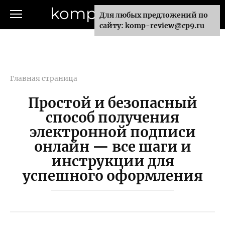
Перейти
komp-review.ru
Для любых предложений по
к
сайту: komp-review@cp9.ru
контенту
Главная страница
Простой и безопасный
способ получения
электронной подписи
онлайн — все шаги и
инструкции для
успешного оформления