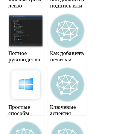
— полный
инструкция
легко
подпись или
гид
для всех
добавить
печать на PDF
устройств
печать и
подробное
подпись в
руководство с
PDF файл —
простыми
пошаговая
шагами
инструкция
для новичков
Полное
Как добавить
и опытных
руководство
печать и
пользователе
по установке
подпись к
й
подписи в
PDF файлу
PDF-
таким
документе —
образом,
шаг за шагом
чтобы
инструкция и
гарантироват
лучшие
ь их
Простые
Ключевые
методы
целостность
способы
аспекты
— пошаговая
добавить
оценки
инструкция
подпись или
качества
печать на PDF
печати