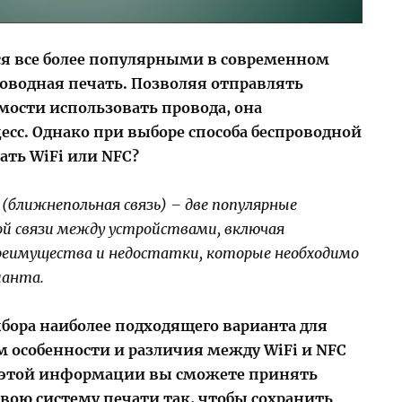
ся все более популярными в современном
роводная печать. Позволяя отправлять
мости использовать провода, она
есс. Однако при выборе способа беспроводной
ать WiFi или NFC?
C (ближнепольная связь) – две популярные
ой связи между устройствами, включая
преимущества и недостатки, которые необходимо
ианта.
ыбора наиболее подходящего варианта для
м особенности и различия между WiFi и NFC
е этой информации вы сможете принять
вою систему печати так, чтобы сохранить