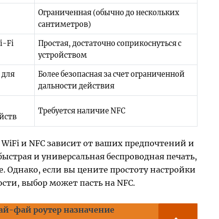
Ограниченная (обычно до нескольких
сантиметров)
i-Fi
Простая, достаточно соприкоснуться с
устройством
 для
Более безопасная за счет ограниченной
дальности действия
Требуется наличие NFC
йств
 WiFi и NFC зависит от ваших предпочтений и
быстрая и универсальная беспроводная печать,
. Однако, если вы цените простоту настройки
сти, выбор может пасть на NFC.
вай-фай роутер назначение