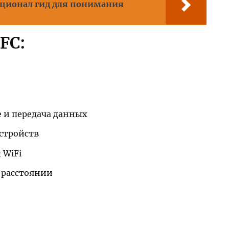
ционал гид для понимания
FC:
 и передача данных
стройств
 WiFi
 расстоянии