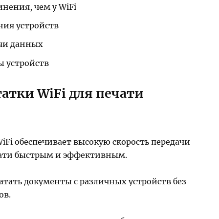
нения, чем у WiFi
ния устройств
чи данных
ы устройств
атки WiFi для печати
WiFi обеспечивает высокую скорость передачи
чати быстрым и эффективным.
чатать документы с различных устройств без
ов.