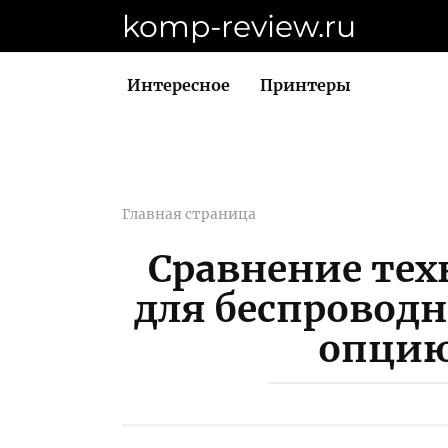
Перейти
komp-review.ru
к
контенту
Интересное
Принтеры
Главная страница
Сравнение тех
для беспровод
опцию