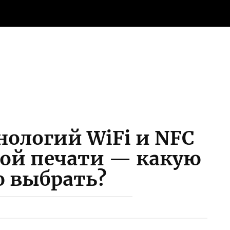
нологий WiFi и NFC
ной печати — какую
 выбрать?