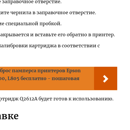
 заправочное отверстие.
ите чернила в заправочное отверстие.
ие специальной пробкой.
акрывается и вставьте его обратно в принтер.
калибровки картриджа в соответствии с
сброс памперса принтеров Epson
 L800, L805 бесплатно - пошаговая
ртридж Q2612A будет готов к использованию.
авке