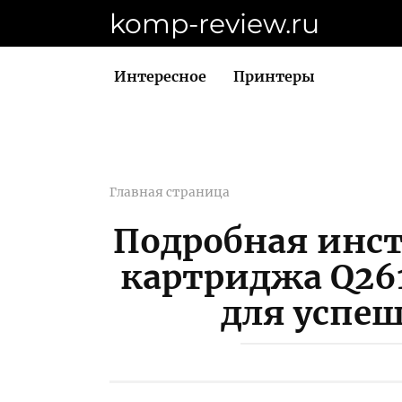
Перейти
komp-review.ru
к
контенту
Интересное
Принтеры
Главная страница
Подробная инст
картриджа Q26
для успе