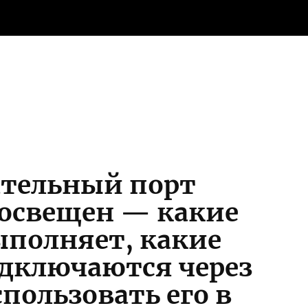
По
В
ательный порт
освещен — какие
полняет, какие
одключаются через
спользовать его в