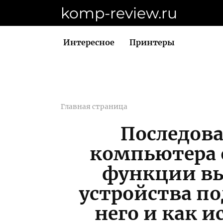
Перейти
komp-review.ru
к
контенту
Интересное
Принтеры
Главная страница
Последов
компьютера 
функции вы
устройства п
него и как и