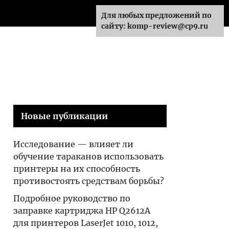
делиться в
всё о его
Для любых предложений по
Контакте
особенностях,
сайту: komp-review@cp9.ru
преимуществах
и инструкция
по сборке
Новые публикации
Исследование — влияет ли
обучение тараканов использовать
принтеры на их способность
противостоять средствам борьбы?
Подробное руководство по
заправке картриджа HP Q2612A
для принтеров LaserJet 1010, 1012,