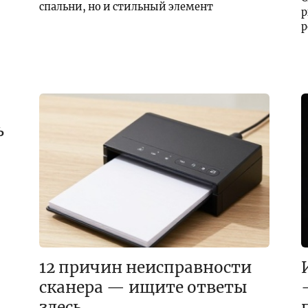
спальни, но и стильный элемент
р
р
ь
12 причин неисправности
сканера — ищите ответы
здесь