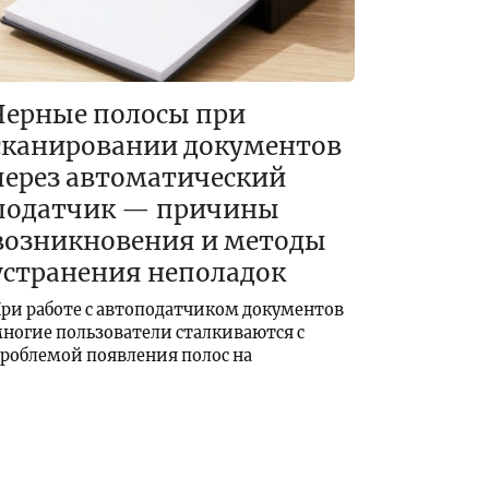
Черные полосы при
сканировании документов
через автоматический
податчик — причины
возникновения и методы
устранения неполадок
ри работе с автоподатчиком документов
ногие пользователи сталкиваются с
роблемой появления полос на