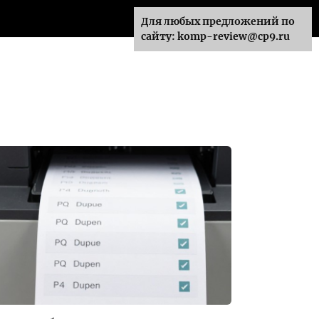
Для любых предложений по
сайту: komp-review@cp9.ru