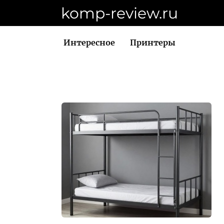
Перейти
komp-review.ru
к
контенту
Интересное
Принтеры