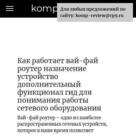
Перейти
komp-review.ru
Для любых предложений по
к
сайту: komp-review@cp9.ru
контенту
Как работает вай-фай
роутер назначение
устройство
дополнительный
функционал гид для
понимания работы
сетевого оборудования
Вай-фай роутер – одно из наиболее
распространенных сетевых устройств,
которое в наше время позволяет