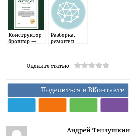
инструкция
1600 для
для печати
Windows 7, 8,
документа из
10, XP без
Word и PDF в
регистрации
виде книжки
Конструктор
Разборка,
брошюр —
ремонт и
инструмент
обслуживани
для
е принтера HP
мгновенного
Color LaserJet
Оцените статью
создания
CM3530 MFP
уникальных
— подробное
презентаций
руководство
онлайн
на русском
Поделиться в ВКонтакте
Андрей Теплушкин