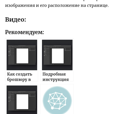
изображения и его расположение на странице.
Видео:
Рекомендуем:
Как создать
Подробная
брошюру в
инструкция
Word
по созданию
подробное
брошюры в
руководство
программе
для всех
Word — шаг
версий
за шагом с
Microsoft
примерами и