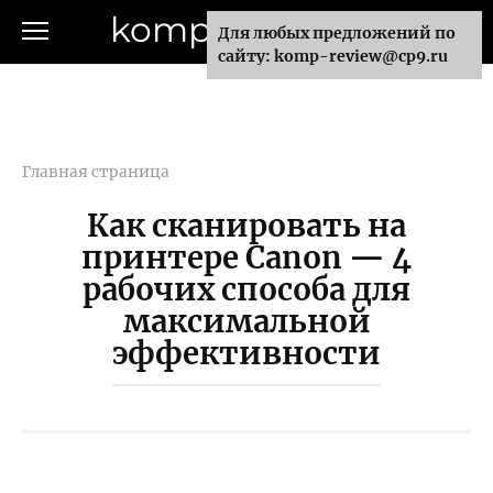
Перейти
komp-review.ru
Для любых предложений по
к
сайту: komp-review@cp9.ru
контенту
Главная страница
Как сканировать на
принтере Canon — 4
рабочих способа для
максимальной
эффективности