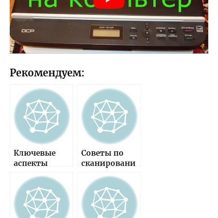
Рекомендуем:
Ключевые
Советы по
аспекты
сканировани
оценки
ю на
качества
принтере
печати
Canon для
принтера —
достижения
подробные
максимально