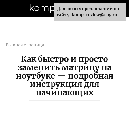
Перейти
komp-review.ru
Для любых предложений по
к
сайту: komp-review@cp9.ru
контенту
Главная страница
Как быстро и просто
заменить матрицу на
ноутбуке — подробная
инструкция для
начинающих