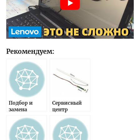
Рекомендуем:
Подбор и
Сервисный
замена
центр
матрицы
предлагает
ноутбука —
замену
важные
матрицы с
аспекты и
ламповой