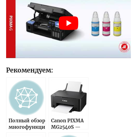
Рекомендуем:
Полный обзор
Canon PIXMA
многофункци
MG2540S —
онального
полное