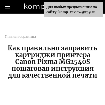
Перейти
komp-review.ru
Для любых предложений по
к
сайту: komp-review@cp9.ru
контенту
Главная страница
Как правильно заправить
картриджи принтера
Canon Pixma MG2540S
пошаговая инструкция
для качественной печати