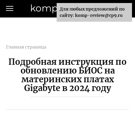
Перейти
komp-review.ru
Для любых предложений по
к
сайту: komp-review@cp9.ru
контенту
Главная страница
Подробная инструкция по
обновлению БИОС на
материнских платах
Gigabyte в 2024 году