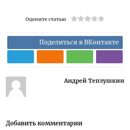
обновлять
плату для
возможности
BIOS
процессора с
преимуществ
учетом
Оцените статью
а и риски
основных
характеристи
к и советов
экспертов
Поделиться в ВКонтакте
Андрей Теплушкин
Добавить комментарии